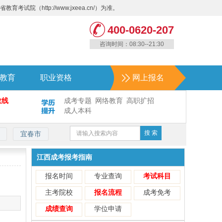
ttp://www.jxeea.cn/）为准。
400-0620-207
咨询时间：08:30--21:30
教育
职业资格
网上报名
数线
成考专题
网络教育
高职扩招
成人本科
宜春市
江西成考报考指南
报名时间
专业查询
考试科目
主考院校
报名流程
成考免考
成绩查询
学位申请