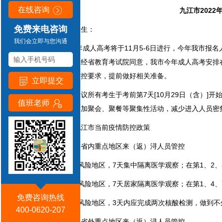
在线咨询
九江市202
免费来电咨询
各位考生：
我们会立即与您沟通
2022年成人高考将于11月5-6日进行，今年我市报名
考场进行，经省教育考试院同意，我市今年成人高考安排
态化疫情防控要求，提前做好相关准备。
立即提交
一、建议所有考生于考前第7天[10月29日（含）]开
值班老师
间，避免参加聚会、聚餐等聚集性活动，减少进入人员密
二、九江市当前疫情防控政策
（一）省内重点地区来（返）浔人员管控
1、高风险地区，7天集中隔离医学观察；在第1、2、3
2、中风险地区，7天居家隔离医学观察；在第1、4、
免费咨询热线
3、低风险地区，3天内应完成两次核酸检测，做到不外
400-0620-207
（二）省外重点地区来（返）浔人员管控