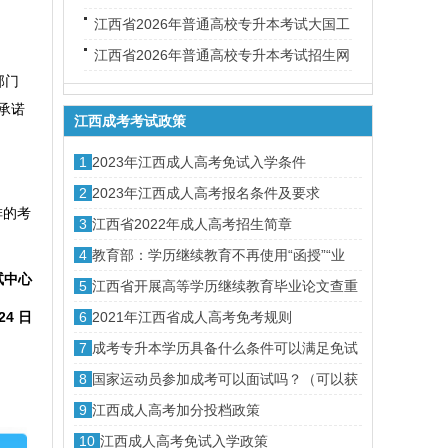
试考生的公开信
请复核的公告
江西省2026年普通高校专升本考试大国工
匠专项批次缺额院校及专业统计表
江西省2026年普通高校专升本考试招生网
部门
上录取时间安排
承诺
江西成考考试政策
1
2023年江西成人高考免试入学条件
2
2023年江西成人高考报名条件及要求
排的考
3
江西省2022年成人高考招生简章
4
教育部：学历继续教育不再使用“函授”“业
试中心
余”的名称
5
江西省开展高等学历继续教育毕业论文查重
工作的通知
4 日
6
2021年江西省成人高考免考规则
7
成考专升本学历具备什么条件可以满足免试
申请
8
国家运动员参加成考可以面试吗？（可以获
得额外加分吗）
9
江西成人高考加分投档政策
10
江西成人高考免试入学政策