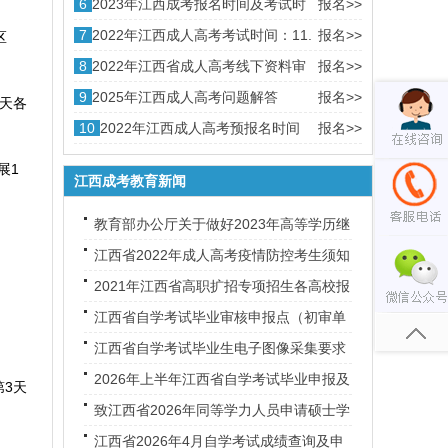
6
2023年江西成考报名时间及考试时
报名>>
间
7
2022年江西成人高考考试时间：11.
报名>>
区
5-11.6日
8
2022年江西省成人高考线下资料审
报名>>
核地址
9
2025年江西成人高考问题解答
报名>>
7天各
10
2022年江西成人高考预报名时间
报名>>
（成考预报名通道）
展1
江西成考教育新闻
教育部办公厅关于做好2023年高等学历继
续教育专业设置与管理工作的通知
江西省2022年成人高考疫情防控考生须知
2021年江西省高职扩招专项招生各高校报
考网址
江西省自学考试毕业审核申报点（初审单
位）联络表
江西省自学考试毕业生电子图像采集要求
2026年上半年江西省自学考试毕业申报及
第3天
审核工作的通知
致江西省2026年同等学力人员申请硕士学
位外国语水平和学科综合水平全国统一考
江西省2026年4月自学考试成绩查询及申