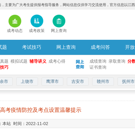
主要为广大考生提供报考指导服务，网站信息仅供学习交流使用，官方信息以江西省教育考试院（h
成考动态
成考政策
网上查询
试题
考试技巧
网上查询
成考问答
开放
真题
模拟试题
辅导讲义
成考心得
成绩查询
录取查询
分
技巧
证书查询
余市
上饶市
鹰潭市
吉安市
赣州市
抚州市
成人高考疫情防控及考点设置温馨提示
本站 时间：2022-11-02