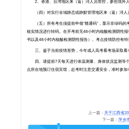
2、香港、台湾地区来（返）浔人员管控，参照境外人
（四）对实行全域静态或静默管理地区来（返）浔人员
（五）所有考生须提前申领“赣通码”，显示非绿码的考
核实情况进行转码。在开考前无48小时内核酸检测阴性
书以及48小时内核酸检测阴性报告）。考点疫情防控有
三、鉴于当前疫情形势，今年成人高考看考场采取看考
四、请提前7天每天进行体温测量、身体状况监测等个
点所在地预订住宿宾馆，赴考时注意交通安全，准时参加
上一篇：
关于江西省2
下一篇：
萍乡